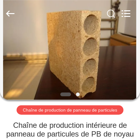
SUZHOU
CMT
ENGINEERING
CO.,
LTD..
All
Rights
Reserved.
MAISON
DES
PRODUITS
À
PROPOS
DE
Chaîne de production de panneau de particules
NOUS
Chaîne de production intérieure de
VISITE
panneau de particules de PB de noyau