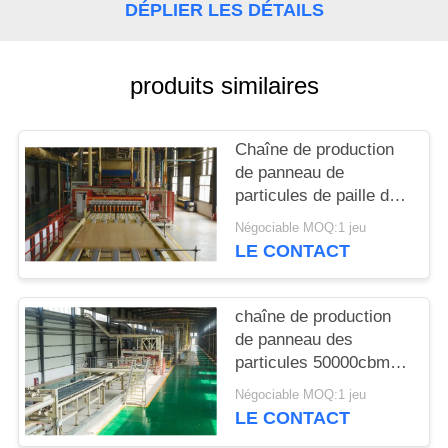
DÉPLIER LES DÉTAILS
PLAN
DU
produits similaires
SITE
Chaîne de production
PRIVACY
de panneau de
particules de paille de
POLICY
riz haut panneau de
Négociable MOQ:1 jeu
productivité 2440 x
LE CONTACT
1220 millimètres
chaîne de production
de panneau des
particules 50000cbm
panneau 2440 x 1220
Négociable MOQ:1 jeu
millimètres
LE CONTACT