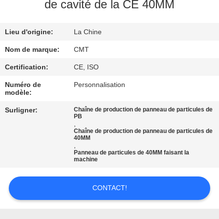
DE
de cavité de la CE 40MM
L'USINE
Lieu d'origine:
La Chine
CONTRÔLE
Nom de marque:
CMT
DE
Certification:
CE, ISO
QUALITÉ
Numéro de
Personnalisation
modèle:
Surligner:
Chaîne de production de panneau de particules de
NOUS
PB
,
CONTACTER
Chaîne de production de panneau de particules de
40MM
,
Panneau de particules de 40MM faisant la
BLOGS
machine
CONTACT!
DEMANDER
UN DEVIS