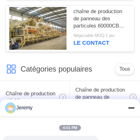
chaîne de production
de panneau des
particules 60000CBM
panneau 2440 x 1220
Négociable MOQ:1 jeu
millimètres
LE CONTACT
Catégories populaires
Tous
Chaîne de production
Chaîne de production
de panneau de
d'OSB
particules
Jeremy
chaîne de production
Projets de papier
4:01 PM
de forces de défense
d'ingénierie
principale