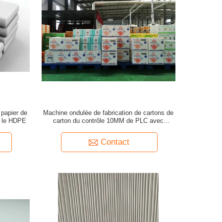
 papier de
Machine ondulée de fabrication de cartons de
c le HDPE
carton du contrôle 10MM de PLC avec
l'extrudeuse
Contact