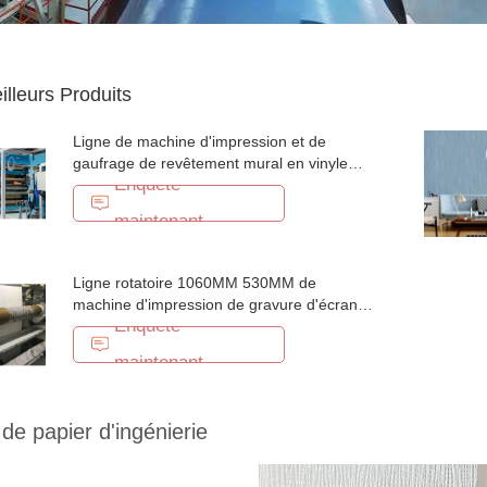
illeurs Produits
Ligne de machine d'impression et de
gaufrage de revêtement mural en vinyle
Enquête
PVC à dos de tissu
maintenant
Ligne rotatoire 1060MM 530MM de
machine d'impression de gravure d'écran
Enquête
de papier peint de vinyle de PVC
maintenant
 de papier d'ingénierie