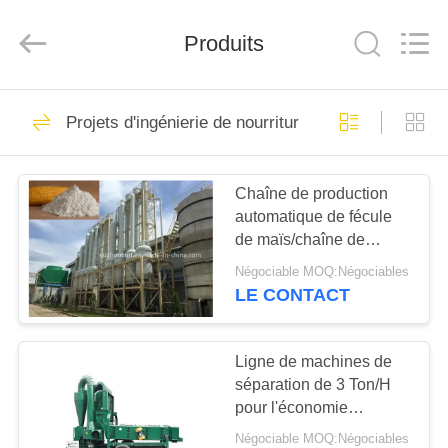
SUZHOU
CMT
ENGINEERING
Produits
CO.,
LTD..
All
Rights
Reserved.
MAISON
33
Projets d'ingénierie de nourriture
Chaîne de
DES
production d'OSB
Chaîne de production
PRODUITS
automatique de fécule
de maïs/chaîne de
À
fabrication broyage par
Négociable MOQ:Négociables
voie humide de maïs
PROPOS
LE CONTACT
22
DE
Chaîne de
NOUS
Ligne de machines de
séparation de 3 Ton/H
production de
pour l'économie
VISITE
d'énergie de graine de
panneau de
Négociable MOQ:Négociables