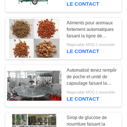
DE
raisin
LE CONTACT
particules
L'USINE
Aliments pour animaux
36
CONTRÔLE
fortement automatiques
chaîne de
faisant la ligne de
DE
production alimentaire
production de forces
Négociable MOQ:1 ensemble
QUALITÉ
de machine/animal
LE CONTACT
familier
de défense
NOUS
principale
Automatisé tenez remplir
CONTACTER
de poche et unité de
capsulage faisant la
21
machine/chaîne de
BLOG
Négociable MOQ:1 ensemble
Projets de papier
production
LE CONTACT
d'ingénierie
DEMANDER
Sirop de glucose de
UN DEVIS
nourriture faisant la