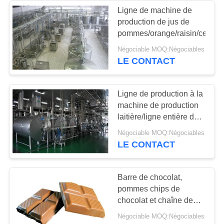
Ligne de machine de
production de jus de
16
pommes/orange/raisin/cerise
Four et dessiccateur
Négociable MOQ:Négociables
LE CONTACT
industriels
Ligne de production à la
machine de production
laitière/ligne entière de
machine/projet principal
36
Négociable MOQ:Négociables
de tour
LE CONTACT
Outillage industriel
de travail du bois
Barre de chocolat,
pommes chips de
chocolat et chaîne de
production de
Négociable MOQ:Négociables
revêtement de chocolat