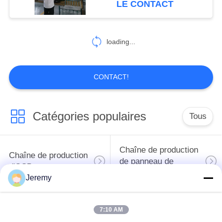
LE CONTACT
27
Projets
loading...
d'exploitation et de
métallurgie
CONTACT!
Catégories populaires
Tous
8
Projets d'industrie
Chaîne de production
Chaîne de production
chimique
de panneau de
d'OSB
particules
Jeremy
chaîne de production
Projets de papier
7:10 AM
de forces de défense
d'ingénierie