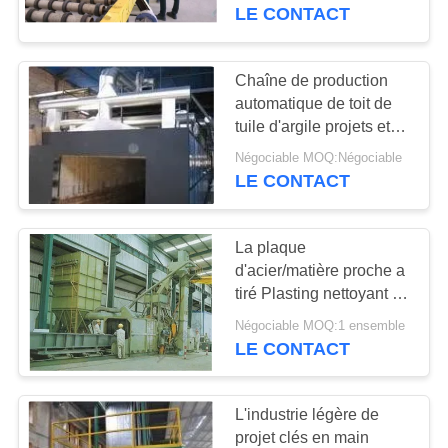
DE
projet de guichetier
LE CONTACT
particules
L'USINE
Chaîne de production
36
CONTRÔLE
automatique de toit de
chaîne de
tuile d'argile projets et
DE
mise à feu de matériaux
production de forces
Négociable MOQ:Négociable
QUALITÉ
de construction par le
LE CONTACT
four à tunnel
de défense
NOUS
principale
La plaque
CONTACTER
d'acier/matière proche a
tiré Plasting nettoyant la
19
ligne de Treantment
BLOGS
Négociable MOQ:1 ensemble
Projets de papier
LE CONTACT
d'ingénierie
DEMANDER
L'industrie légère de
UN DEVIS
projet clés en main