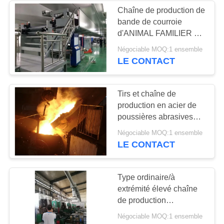
Chaîne de production de
bande de courroie
16
d'ANIMAL FAMILIER de
Four et dessiccateur
pp, courroie de
Négociable MOQ:1 ensemble
emballage faisant la
LE CONTACT
industriels
machine
Tirs et chaîne de
production en acier de
poussières abrasives
pour enlever la peau
36
Négociable MOQ:1 ensemble
d'oxyde et le traitement
LE CONTACT
Outillage industriel
de Derusting
de travail du bois
Type ordinaire/à
extrémité élevé chaîne
de production
automatique de plat de
Négociable MOQ:1 ensemble
batterie au plomb