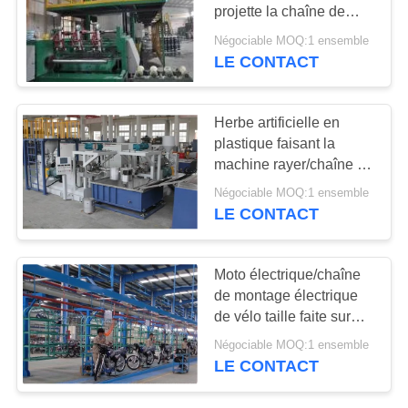
projette la chaîne de
PLAN
fabrication de
Négociable MOQ:1 ensemble
imperméabilisation de
LE CONTACT
16
DU
Sbs/membrane d'APPLI
SITE
Usine de biomasse
Herbe artificielle en
plastique faisant la
PRIVACY
machine rayer/chaîne de
POLICY
production en plastique
Négociable MOQ:1 ensemble
d'herbe
LE CONTACT
7
Moto électrique/chaîne
Projets de
de montage électrique
de vélo taille faite sur
matériaux de
commande
Négociable MOQ:1 ensemble
construction
LE CONTACT