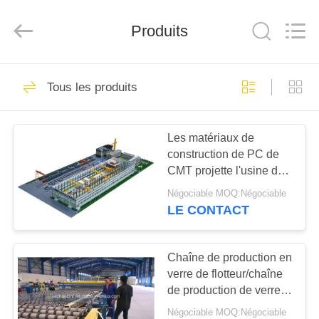
SUZHOU
CMT
ENGINEERING
Produits
CO.,
LTD..
All
Rights
Reserved.
MAISON
33
Tous les produits
Chaîne de
DES
production d'OSB
Les matériaux de
PRODUITS
construction de PC de
CMT projette l'usine de
À
béton
Négociable MOQ:Négociable
préfabriqué/chaîne de
PROPOS
LE CONTACT
production
21
DE
Chaîne de
NOUS
Chaîne de production en
verre de flotteur/chaîne
production de
de production de verre à
VISITE
vitres de Glaverbel
panneau de
Négociable MOQ:Négociable