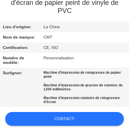
DE
d'écran de papier peint de vinyle de
PVC
L'USINE
Lieu d'origine:
La Chine
CONTRÔLE
Nom de marque:
CMT
DE
QUALITÉ
Certification:
CE, ISO
Numéro de
Personnalisation
modèle:
NOUS
Surligner:
Machine d'impression de rotogravure de papier
CONTACTER
peint
,
Machine d'impression de gravure de rotomec de
1200 millimètres
BLOGS
,
Machine d'impression rotatoire de rotogravure
d'écran
DEMANDER
CONTACT!
UN DEVIS