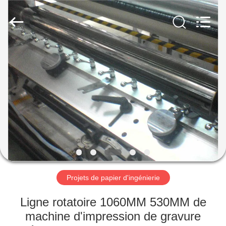
SUZHOU
CMT
ENGINEERING
CO.,
LTD..
All
Rights
Reserved.
MAISON
DES
PRODUITS
À
PROPOS
DE
Projets de papier d'ingénierie
NOUS
Ligne rotatoire 1060MM 530MM de
VISITE
machine d'impression de gravure