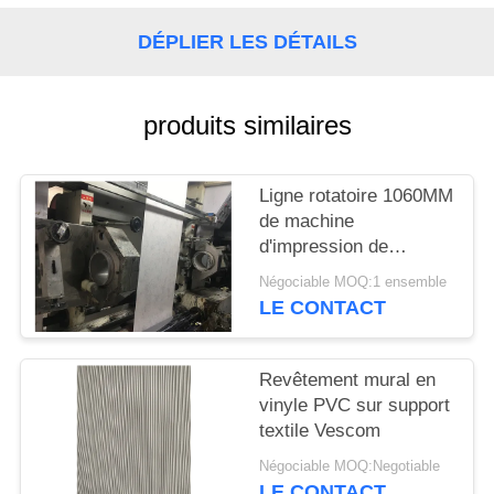
SITEMAP
DÉPLIER LES DÉTAILS
PRIVACY
produits similaires
POLICY
Ligne rotatoire 1060MM
de machine
d'impression de
gravure d'écran de
Négociable MOQ:1 ensemble
tissu de papier peint
LE CONTACT
Revêtement mural en
vinyle PVC sur support
textile Vescom
Négociable MOQ:Negotiable
LE CONTACT