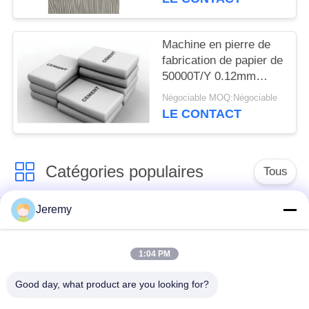
Machine en pierre de
fabrication de papier de
50000T/Y 0.12mm
métallisée avec le
Négociable MOQ:Négociable
HDPE
LE CONTACT
Catégories populaires
Tous
Jeremy
Chaîne de production
Chaîne de production
de panneau de
d'OSB
particules
1:04 PM
Good day, what product are you looking for?
chaîne de production
Projets de papier
de forces de défense