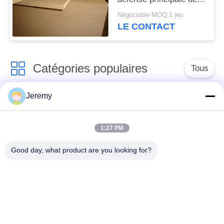
presse des pieds 4x16
Négociable MOQ:1 jeu
(panneau de fibres
LE CONTACT
agglomérées moyen de
densité) HDF
Catégories populaires
Tous
Jeremy
Chaîne de production
Chaîne de production
de panneau de
d'OSB
particules
1:27 PM
Good day, what product are you looking for?
chaîne de production
Projets de papier
de forces de défense
d'ingénierie
principale
Projets de matériaux
Usine de biomasse
de construction