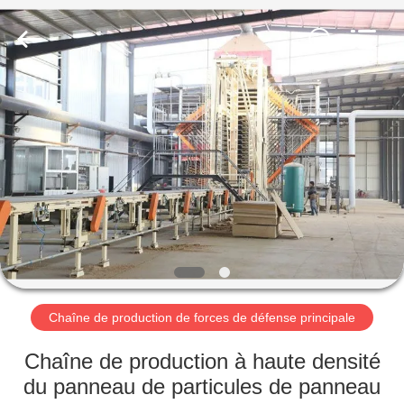
SUZHOU
CMT
ENGINEERING
CO.,
LTD..
All
Rights
Reserved.
MAISON
DES
PRODUITS
À
PROPOS
DE
Chaîne de production de forces de défense principale
NOUS
Chaîne de production à haute densité
VISITE
du panneau de particules de panneau