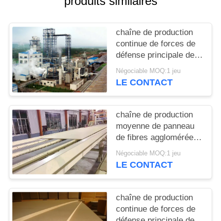
produits similaires
PLAN
chaîne de production
DU
continue de forces de
SITE
défense principale de
presse des pieds 4x8
Négociable MOQ:1 jeu
(panneau de fibres
PRIVACY
LE CONTACT
agglomérées moyen de
POLICY
densité)
chaîne de production
moyenne de panneau
de fibres agglomérées
de densité des forces
Négociable MOQ:1 jeu
de défense principale
LE CONTACT
HDF de 50000cbm
2440*1220mm
chaîne de production
continue de forces de
défense principale de