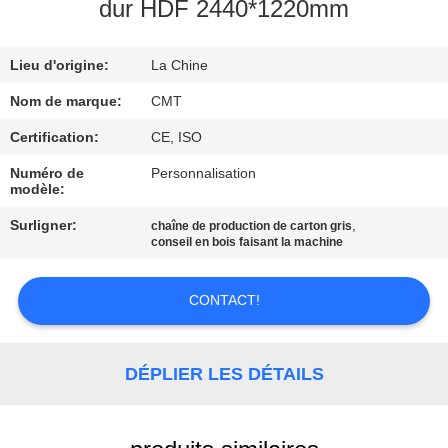
DE
dur HDF 2440*1220mm
L'USINE
Lieu d'origine:
La Chine
CONTRÔLE
Nom de marque:
CMT
DE
Certification:
CE, ISO
QUALITÉ
Numéro de
Personnalisation
modèle:
Surligner:
,
chaîne de production de carton gris
NOUS
conseil en bois faisant la machine
CONTACTER
CONTACT!
BLOGS
DÉPLIER LES DÉTAILS
DEMANDER
UN DEVIS