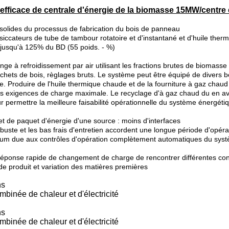
efficace de centrale d'énergie de la biomasse 15MW/centre 
solides du processus de fabrication du bois de panneau
siccateurs de tube de tambour rotatoire et d'instantané et d'huile ther
é jusqu'à 125% du BD (55 poids. - %)
e à refroidissement par air utilisant les fractions brutes de biomass
échets de bois, règlages bruts. Le système peut être équipé de divers b
ge. Produire de l'huile thermique chaude et de la fourniture à gaz ch
tes exigences de charge maximale. Le recyclage d'à gaz chaud du en ava
 permettre la meilleure faisabilité opérationnelle du système énergéti
et de paquet d'énergie d'une source : moins d'interfaces
obuste et les bas frais d'entretien accordent une longue période d'opérat
nimum due aux contrôles d'opération complètement automatiques du systè
a réponse rapide de changement de charge de rencontrer différentes co
e produit et variation des matières premières
ns
mbinée de chaleur et d'électricité
ns
mbinée de chaleur et d'électricité