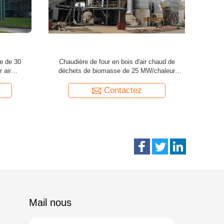
centrale
usine de la biomasse 45MW/centrale en
centr
 de rebut
bois/chaudière chaleur résiduelle
60MW/centr
Contactez
Mail nous