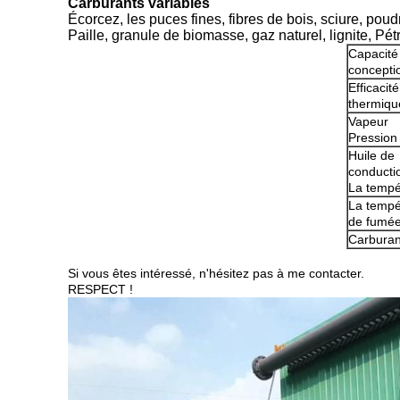
Carburants variables
Écorcez, les puces fines, fibres de bois, sciure, po
Paille, granule de biomasse, gaz naturel, lignite, Pét
Capacité
concepti
Efficacité
thermiqu
Vapeur
Pression
Huile de
conducti
La tempé
La tempé
de fumé
Carburan
Si vous êtes intéressé, n'hésitez pas à me contacter.
RESPECT !