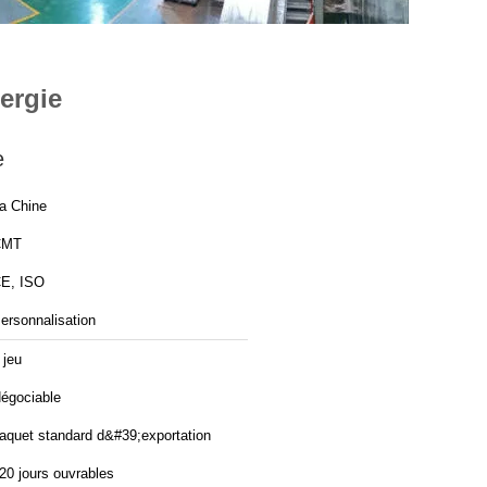
ergie
e
a Chine
CMT
E, ISO
ersonnalisation
 jeu
égociable
aquet standard d&#39;exportation
20 jours ouvrables