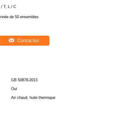
 / T, L / C
nnée de 50 ensembles
Contactez
GB 50879-2013
Oui
Air chaud, huile thermique