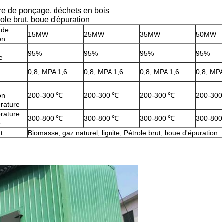
udre de ponçage, déchets en bois
role brut, boue d'épuration
 de
15MW
25MW
35MW
50MW
on
95%
95%
95%
95%
e
0,8, MPA 1,6
0,8, MPA 1,6
0,8, MPA 1,6
0,8, MP
on
200-300 ℃
200-300 ℃
200-300 ℃
200-30
rature
rature
300-800 ℃
300-800 ℃
300-800 ℃
300-80
e
t
Biomasse, gaz naturel, lignite, Pétrole brut, boue d'épuration