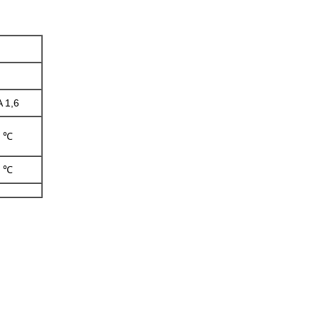
A 1,6
0 ℃
0 ℃