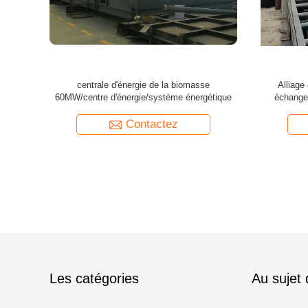
chaud de
centre d'énergie d'usine de la biomasse 40MW
usine de 
/chaleur
pour la chaîne de production à base de bois de
chaîne 
panneau
Contactez
Les catégories
Au sujet