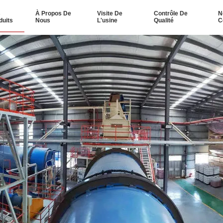
s
À Propos De
Visite De
Contrôle De
N
duits
Nous
L'usine
Qualité
C