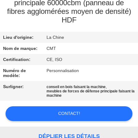
DE
principale 60000cbm (panneau de
fibres agglomérées moyen de densité)
L'USINE
HDF
CONTRÔLE
Lieu d'origine:
La Chine
DE
Nom de marque:
CMT
QUALITÉ
Certification:
CE, ISO
NOUS
Numéro de
Personnalisation
modèle:
CONTACTER
Surligner:
,
conseil en bois faisant la machine
meubles de forces de défense principale faisant la
machine
BLOGS
CONTACT!
DEMANDER
UN DEVIS
DÉPLIER LES DÉTAILS