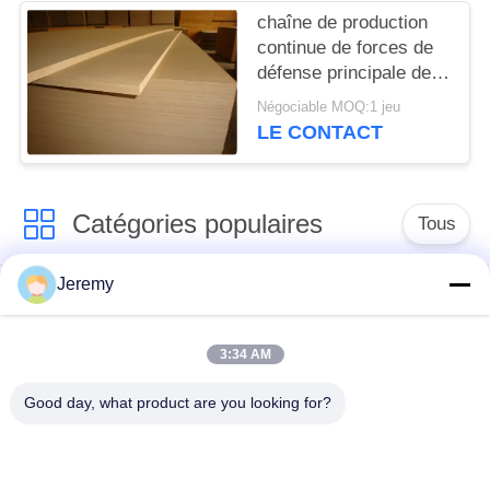
chaîne de production
continue de forces de
défense principale de
presse des pieds 4x16
Négociable MOQ:1 jeu
(panneau de fibres
LE CONTACT
agglomérées moyen de
densité) HDF
Catégories populaires
Tous
Jeremy
Chaîne de production
Chaîne de production
de panneau de
d'OSB
particules
3:34 AM
Good day, what product are you looking for?
chaîne de production
Projets de papier
de forces de défense
d'ingénierie
principale