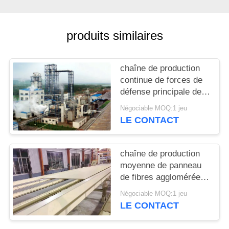
PLAN
produits similaires
DU
SITE
chaîne de production
continue de forces de
PRIVACY
défense principale de
POLICY
presse des pieds 4x8
Négociable MOQ:1 jeu
(panneau de fibres
LE CONTACT
agglomérées moyen de
densité)
chaîne de production
moyenne de panneau
de fibres agglomérées
de densité des forces
Négociable MOQ:1 jeu
de défense principale
LE CONTACT
HDF de 50000cbm
2440*1220mm