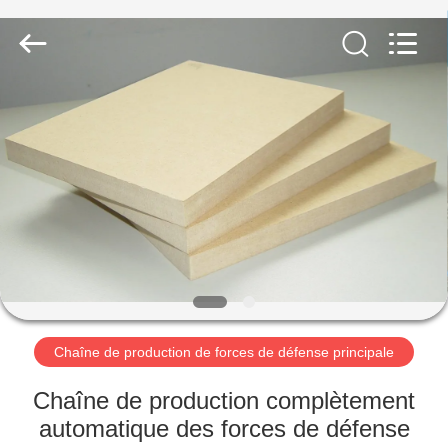
SUZHOU
CMT
ENGINEERING
CO.,
LTD..
All
Rights
Reserved.
MAISON
DES
PRODUITS
À
PROPOS
DE
Chaîne de production de forces de défense principale
NOUS
Chaîne de production complètement
VISITE
automatique des forces de défense