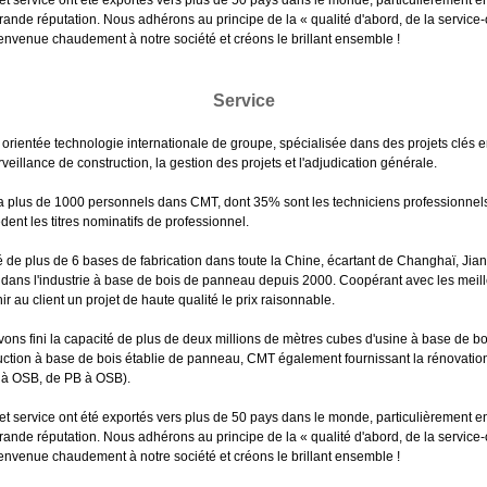
et service ont été exportés vers plus de 50 pays dans le monde, particulièrement en 
de réputation. Nous adhérons au principe de la « qualité d'abord, de la service-ori
ienvenue chaudement à notre société et créons le brillant ensemble !
Service
rientée technologie internationale de groupe, spécialisée dans des projets clés en
veillance de construction, la gestion des projets et l'adjudication générale.
y a plus de 1000 personnels dans CMT, dont 35% sont les techniciens professionnel
ent les titres nominatifs de professionnel.
é de plus de 6 bases de fabrication dans toute la Chine, écartant de Changhaï, Ji
 dans l'industrie à base de bois de panneau depuis 2000. Coopérant avec les meill
 client un projet de haute qualité le prix raisonnable.
ons fini la capacité de plus de deux millions de mètres cubes d'usine à base de 
uction à base de bois établie de panneau, CMT également fournissant la rénovation e
 à OSB, de PB à OSB).
et service ont été exportés vers plus de 50 pays dans le monde, particulièrement en 
de réputation. Nous adhérons au principe de la « qualité d'abord, de la service-ori
ienvenue chaudement à notre société et créons le brillant ensemble !