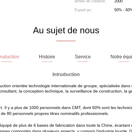
année de création:
2000
Export pc:
50% - 60
Au sujet de nous
truduction
Histoire
Service
Notre équ
Intruduction
tion orientée technologie internationale de groupe, spécialisée dans 
nsultant, la conception technique, la surveillance de construction, la ge
t. Il y a plus de 1000 personnels dans CMT, dont 60% sont les technici
 de 80 personnels propres titres nominatifs professionnels.
 équipé de plus de 6 bases de fabrication dans toute la Chine, écartant
s comportés dans plusieurs aspects, y compris l'industrie lourde, l'in