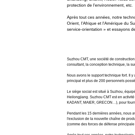
protection de l'environnement, etc.
Après tout ces années, notre techno
Orient, l'Afrique et l'Amérique du 
service-orientation » et essayons de
Suzhou CMT, une société de construction o
consultant, la conception technique, la sur
Nous avons le support technique fort. Il 
principal et plus de 200 personnels possèd
Le siège social est situé à Suzhou, équip
Heilongjiang. Suzhou CMT est en activité
KADANT, MAIER, GRECON…), pour fournir au
Pendant les 15 dernières années, nous av
l'exclusion de la nouvelle chaîne de prod
(comme des forces de défense principale