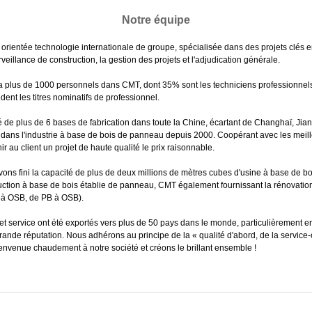
Notre équipe
rientée technologie internationale de groupe, spécialisée dans des projets clés en
veillance de construction, la gestion des projets et l'adjudication générale.
y a plus de 1000 personnels dans CMT, dont 35% sont les techniciens professionnel
ent les titres nominatifs de professionnel.
é de plus de 6 bases de fabrication dans toute la Chine, écartant de Changhaï, Ji
 dans l'industrie à base de bois de panneau depuis 2000. Coopérant avec les meill
 client un projet de haute qualité le prix raisonnable.
ons fini la capacité de plus de deux millions de mètres cubes d'usine à base de 
uction à base de bois établie de panneau, CMT également fournissant la rénovation e
 à OSB, de PB à OSB).
et service ont été exportés vers plus de 50 pays dans le monde, particulièrement en 
de réputation. Nous adhérons au principe de la « qualité d'abord, de la service-ori
ienvenue chaudement à notre société et créons le brillant ensemble !