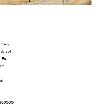
ompany
e du Sud
l'Est
ent
nal
-50000000