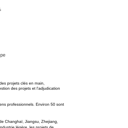
%
ipe
des projets clés en main,
stion des projets et l'adjudication
ens professionnels. Environ 50 sont
 de Changhaï, Jiangsu, Zhejiang,
dustrie légère, les projets de