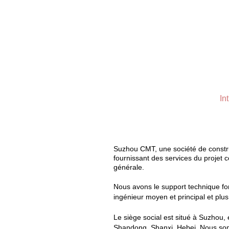
In
Suzhou CMT, une société de construc
fournissant des services du projet co
générale.
Nous avons le support technique for
ingénieur moyen et principal et plus
Le siège social est situé à Suzhou,
Shandong, Shanxi, Hebei. Nous somme