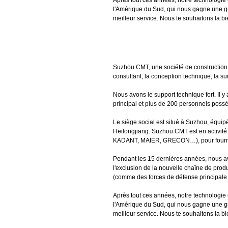
Après tout ces années, notre technologie 
l'Amérique du Sud, qui nous gagne une gran
meilleur service. Nous te souhaitons la b
Suzhou CMT, une société de construction o
consultant, la conception technique, la sur
Nous avons le support technique fort. Il 
principal et plus de 200 personnels possèd
Le siège social est situé à Suzhou, équip
Heilongjiang. Suzhou CMT est en activité
KADANT, MAIER, GRECON…), pour fournir au
Pendant les 15 dernières années, nous av
l'exclusion de la nouvelle chaîne de prod
(comme des forces de défense principale
Après tout ces années, notre technologie 
l'Amérique du Sud, qui nous gagne une gran
meilleur service. Nous te souhaitons la b