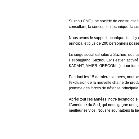
Suzhou CMT, une société de construction o
consultant, la conception technique, la sur
Nous avons le support technique fort. Il 
principal et plus de 200 personnels possèd
Le siège social est situé à Suzhou, équip
Heilongjiang. Suzhou CMT est en activité
KADANT, MAIER, GRECON…), pour fournir au
Pendant les 15 dernières années, nous av
l'exclusion de la nouvelle chaîne de prod
(comme des forces de défense principale
Après tout ces années, notre technologie 
l'Amérique du Sud, qui nous gagne une gran
meilleur service. Nous te souhaitons la b