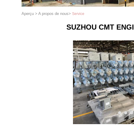
Aperçu
>
A propos de nous
>
Service
SUZHOU CMT ENGIN
1
2
3