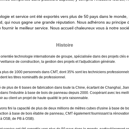
logie et service ont été exportés vers plus de 50 pays dans le monde,
Sud, qui nous gagne une grande réputation. Nous adhérons au principe de
 fournir le meilleur service. Nous accueil chaleureux vous à notre socié
Histoire
rientée technologie internationale de groupe, spécialisée dans des projets clés en
veillance de construction, la gestion des projets et l'adjudication générale.
y a plus de 1000 personnels dans CMT, dont 35% sont les techniciens professionnel
ent les titres nominatifs de professionnel.
é de plus de 6 bases de fabrication dans toute la Chine, écartant de Changhaï, Ji
 dans l'industrie à base de bois de panneau depuis 2000. Coopérant avec les meill
 client un projet de haute qualité le prix raisonnable.
ons fini la capacité de plus de deux millions de mètres cubes d'usine à base de 
uction à base de bois établie de panneau, CMT également fournissant la rénovation e
 à OSB, de PB à OSB).