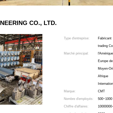
EERING CO., LTD.
Type d'entreprise:
Fabricant
trading C
Marché principal:
l'Amériqu
Europe de 
Moyen-Ori
Afrique
Internatio
Marque:
CMT
4
Nombre d'employés:
500~1000
Chiffre d'affaires:
10000000